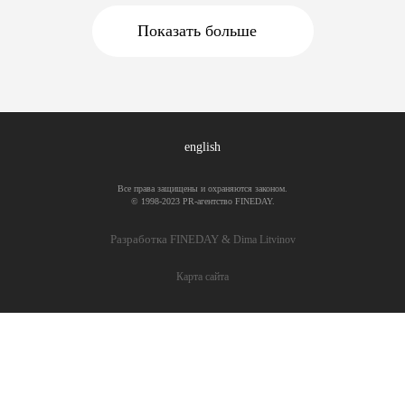
рынке — просто с […]
Показать больше
english
Все права защищены и охраняются законом.
© 1998-2023 PR-агентство FINEDAY.
Разработка FINEDAY &
Dima Litvinov
Карта сайта