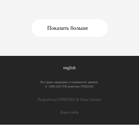
отчёт, проанализировали его и поймали себя
на мысли, что описанные там тренды уже
начинают проявляться на российском b2b-
рынке — просто с […]
Показать больше
english
Все права защищены и охраняются законом.
© 1998-2023 PR-агентство FINEDAY.
Разработка FINEDAY &
Dima Litvinov
Карта сайта