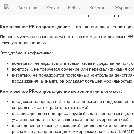
Агентство
Услуги
Кейсы
Клиенты
Журнал
Комплексное PR-сопровождени
Комплексное PR-сопровождение
– это планомерная реализация
По вашему желанию мы можем стать вашим отделом рекламы, PR и 
текущую корректировку.
Это удобно и эффективно:
во-первых, не надо тратить время, силы и средства на поиск
во-вторых, не требуется обучение или переквалификация со
в-третьих, не понадобится постоянный контроль за действи
продвижения, а значит, он обладает большей мобильностью 
Комплексное PR-сопровождение мероприятий включает:
продвижение бренда в Интернете: поисковое продвижение, н
социальных сетях, работа с отзывами;
организация внешней пресс-службы: составление базы целе
участия представителей вашей компании в мероприятиях;
проведение рекламных кампаний: привлечение копирайтеров
рекламы и др., организация коммерческих рассылок (Direct 