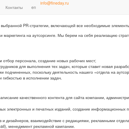
info@fineday.ru
Контакты
en
е
 выбранной PR-стратегии, включающей все необходимые элементы 
маркетинга на аутсорсинге. Мы берем на себя реализацию страте
 и отбор персонала, создание новых рабочих мест;
трудников для выполнения тех задач, которые ставит новая разраб
ями подчиненных, поскольку деятельность нашего «отдела на аутсо
и гибкостью в исполнении задач.
аписание качественного контента для сайта компании, администри
вых электронных и печатных изданий, создание информационных п
 и дизайнеров, взаимодействие с редакциями, рекламными отдел
mail), менеджмент рекламной кампании.